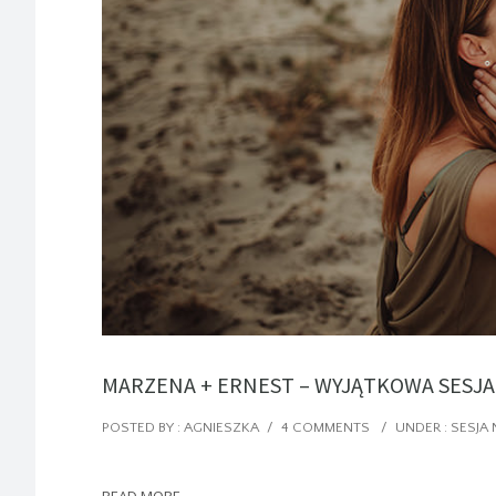
MARZENA + ERNEST – WYJĄTKOWA SESJ
POSTED BY : AGNIESZKA
/
4 COMMENTS
/
UNDER :
SESJA
READ MORE