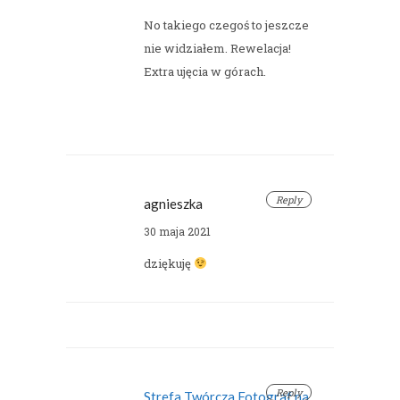
No takiego czegoś to jeszcze
nie widziałem. Rewelacja!
Extra ujęcia w górach.
Reply
agnieszka
30 maja 2021
dziękuję
Reply
Strefa Twórcza Fotograf na