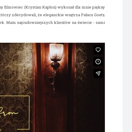
y filmowiec (Krystian Kapłon) wykonał dla mnie piękny
, którzy zdecydowali, że eleganckie wnętrza Pałacu Goetz
omek. Mam najcudowniejszych klientów na świecie - sami