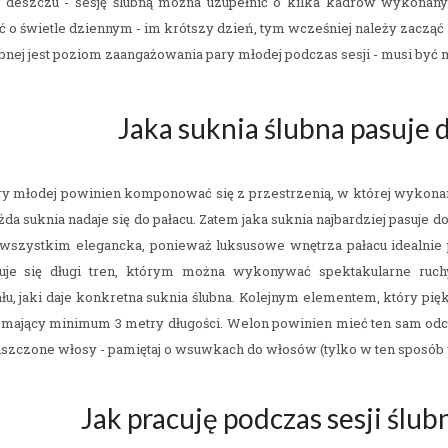
z deszczu - sesję ślubną można uzupełnić o kilka kadrów wykonanyc
ć o świetle dziennym - im krótszy dzień, tym wcześniej należy zacząć
lubnej jest poziom zaangażowania pary młodej podczas sesji - musi być 
Jaka suknia ślubna pasuje 
ary młodej powinien komponować się z przestrzenią, w której wykonana
żda suknia nadaje się do pałacu. Zatem jaka suknia najbardziej pasuje
wszystkim elegancka, ponieważ luksusowe wnętrza pałacu idealnie p
uje się długi tren, którym można wykonywać spektakularne ruch
łu, jaki daje konkretna suknia ślubna. Kolejnym elementem, który pięk
 mający minimum 3 metry długości. Welon powinien mieć ten sam odci
szczone włosy - pamiętaj o wsuwkach do włosów (tylko w ten sposób w
Jak pracuję podczas sesji ślu