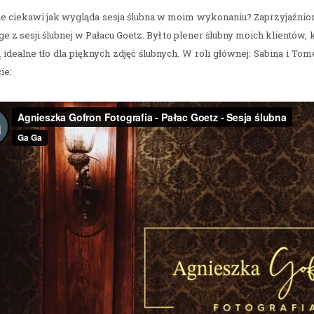
ie ciekawi jak wygląda sesja ślubna w moim wykonaniu? Zaprzyjaźnion
e z sesji ślubnej w Pałacu Goetz. Był to plener ślubny moich klientów
 idealne tło dla pięknych zdjęć ślubnych. W roli głównej: Sabina i T
ie: