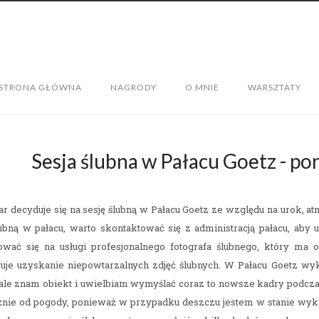
STRONA GŁÓWNA
NAGRODY
O MNIE
WARSZTATY
Sesja ślubna w Pałacu Goetz - p
ar decyduje się na sesję ślubną w Pałacu Goetz ze względu na urok, a
lubną w pałacu, warto skontaktować się z administracją pałacu, aby 
wać się na usługi profesjonalnego fotografa ślubnego, który ma 
uje uzyskanie niepowtarzalnych zdjęć ślubnych. W Pałacu Goetz wyk
le znam obiekt i uwielbiam wymyślać coraz to nowsze kadry podczas s
żnie od pogody, ponieważ w przypadku deszczu jestem w stanie wyk