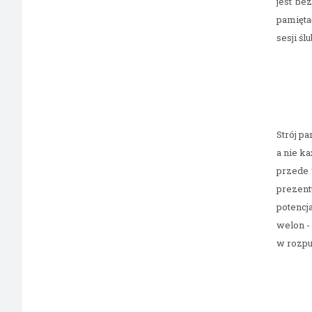
jest be
pamięta
sesji ś
Strój p
a nie ka
przede 
prezent
potencja
welon -
w rozpu