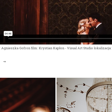
a: Agnieszka Gofron film: Krystian Kapłon - Visual Art Studio lokalizacja