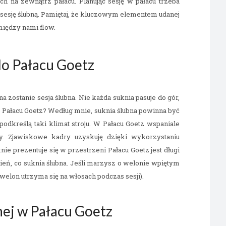
h na zewnątrz pałacu. Planując sesję w pałacu trzeba
 sesję ślubną. Pamiętaj, że kluczowym elementem udanej
między nami flow.
do Pałacu Goetz
 zostanie sesja ślubna. Nie każda suknia pasuje do gór,
 do Pałacu Goetz? Według mnie, suknia ślubna powinna być
odkreślą taki klimat stroju. W Pałacu Goetz wspaniale
y. Zjawiskowe kadry uzyskuję dzięki wykorzystaniu
nie prezentuje się w przestrzeni Pałacu Goetz jest długi
eń, co suknia ślubna. Jeśli marzysz o welonie wpiętym
elon utrzyma się na włosach podczas sesji).
bnej w Pałacu Goetz