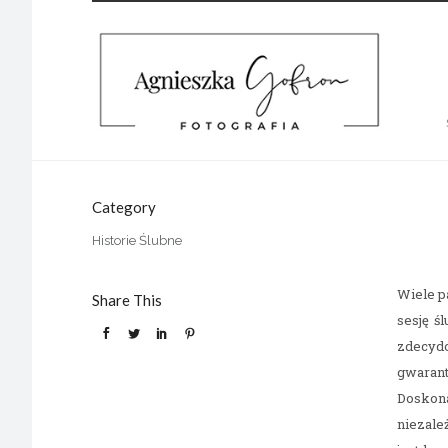
Category
Historie Ślubne
Wiele p
Share This
sesję ś
zdecydo
gwarant
Doskona
niezale