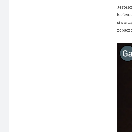
Jesteśc
backstag
stworzą
zobaczc