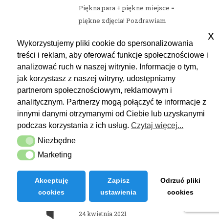
Piękna para + piękne miejsce =
piękne zdjęcia! Pozdrawiam
x
Wykorzystujemy pliki cookie do spersonalizowania
treści i reklam, aby oferować funkcje społecznościowe i
analizować ruch w naszej witrynie. Informacje o tym,
jak korzystasz z naszej witryny, udostępniamy
partnerom społecznościowym, reklamowym i
Reply
agnieszka
analitycznym. Partnerzy mogą połączyć te informacje z
15 kwietnia 2021
innymi danymi otrzymanymi od Ciebie lub uzyskanymi
Dzięki :)! pozdr
podczas korzystania z ich usług.
Czytaj więcej...
Niezbędne
Niezbędne
Marketing
Marketing
Akceptuję
Zapisz
Odrzuć pliki
cookies
ustawienia
cookies
Reply
Radek Kaźmierczak
24 kwietnia 2021